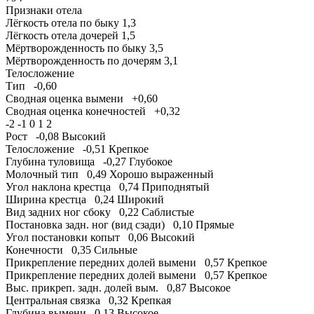
Признаки отела
Лёгкость отела по быку
1,3
Лёгкость отела дочерей
1,5
Мёртворожденность по быку
3,5
Мёртворожденность по дочерям
3,1
Телосложение
Тип
-0,60
Сводная оценка вымени
+0,60
Сводная оценка конечностей
+0,32
-2
-1
0
1
2
Рост
-0,08
Высокий
Телосложение
-0,51
Крепкое
Глубина туловища
-0,27
Глубокое
Молочный тип
0,49
Хорошо выраженный
Угол наклона крестца
0,74
Приподнятый
Ширина крестца
0,24
Широкий
Вид задних ног сбоку
0,22
Саблистые
Постановка задн. ног (вид сзади)
0,10
Прямые
Угол постановки копыт
0,06
Высокий
Конечности
0,35
Сильные
Прикрепление передних долей вымени
0,57
Крепкое
Прикрепление передних долей вымени
0,57
Крепкое
Выс. прикреп. задн. долей вым.
0,87
Высокое
Центральная связка
0,32
Крепкая
Глубина вымени
0,13
Высокое