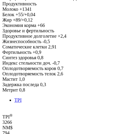
Продуктивность
Молоко
+1341
Белок
+55/+0,04
Жир
+89/+0,12
Экономия корма
+66
Здоровье и фертильность
Продуктивное долголетие
+2,4
Жизнеспособность
-0,5
Соматические клетки
2,91
Фертильность
+0,9
Синтез здоровья
0,8
Индекс стельности доч.
-0,7
Оплодотворяемость коров
0,7
Оплодотворяемость телок
2,6
Мастит
1,0
Задержка последа
0,3
Метрит
0,8
TPI
®
TPI
3266
NM$
794