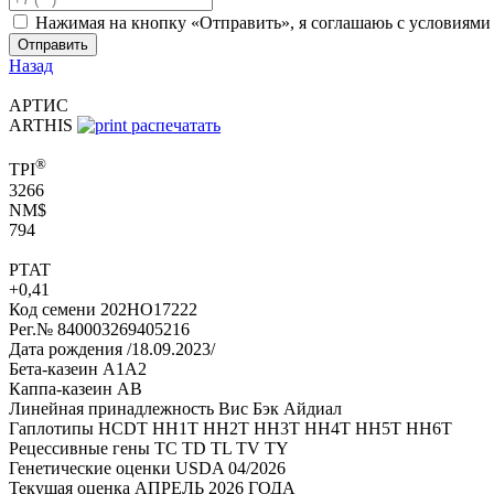
Нажимая на кнопку «Отправить», я соглашаюь с условиям
Отправить
Назад
АРТИС
ARTHIS
распечатать
®
TPI
3266
NM$
794
PTAT
+0,41
Код семени
202HO17222
Рег.№
840003269405216
Дата рождения
/18.09.2023/
Бета-казеин
A1A2
Каппа-казеин
AB
Линейная принадлежность
Вис Бэк Айдиал
Гаплотипы
HCDT HH1T HH2T HH3T HH4T HH5T HH6T
Рецессивные гены
TC TD TL TV TY
Генетические оценки
USDA 04/2026
Текущая оценка
АПРЕЛЬ 2026 ГОДА