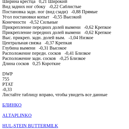
Ширина крестца
0,21
Широкий
Вид задних ног сбоку
-0,22
Саблистые
Постановка задн. ног (вид сзади)
-0,88
Прямые
Угол постановки копыт
-0,55
Высокий
Конечности
-0,52
Сильные
Прикрепление передних долей вымени
-0,62
Крепкое
Прикрепление передних долей вымени
-0,62
Крепкое
Выс. прикреп. задн. долей вым.
-1,04
Низкое
Центральная связка
-0,37
Крепкая
Глубина вымени
-0,31
Высокое
Расположение передн. сосков
-0,41
Близкое
Расположение задн. сосков
-0,25
Близкое
Длина сосков
0,25
Короткие
DWP
755
PTAT
-0,33
Листайте таблицу вправо, чтобы увидеть все данные
БЛИНКО
ALTAPLINKO
HUL-STEIN BUTTERMILK