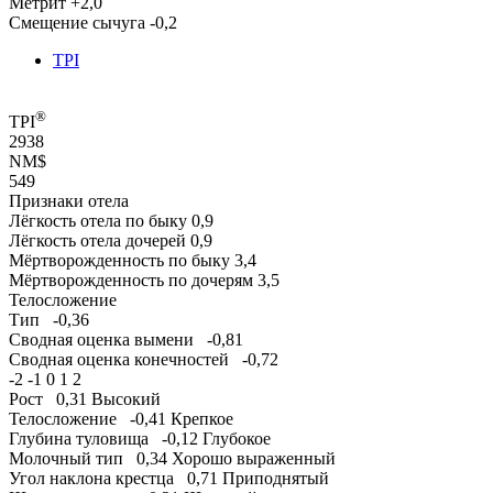
Метрит
+2,0
Смещение сычуга
-0,2
TPI
®
TPI
2938
NM$
549
Признаки отела
Лёгкость отела по быку
0,9
Лёгкость отела дочерей
0,9
Мёртворожденность по быку
3,4
Мёртворожденность по дочерям
3,5
Телосложение
Тип
-0,36
Сводная оценка вымени
-0,81
Сводная оценка конечностей
-0,72
-2
-1
0
1
2
Рост
0,31
Высокий
Телосложение
-0,41
Крепкое
Глубина туловища
-0,12
Глубокое
Молочный тип
0,34
Хорошо выраженный
Угол наклона крестца
0,71
Приподнятый