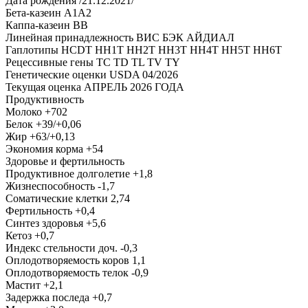
Дата рождения
/21.12.2021/
Бета-казеин
A1A2
Каппа-казеин
BB
Линейная принадлежность
ВИС БЭК АЙДИАЛ
Гаплотипы
HCDT HH1T HH2T HH3T HH4T HH5T HH6T
Рецессивные гены
TC TD TL TV TY
Генетические оценки
USDA 04/2026
Текущая оценка
АПРЕЛЬ 2026 ГОДА
Продуктивность
Молоко
+702
Белок
+39/+0,06
Жир
+63/+0,13
Экономия корма
+54
Здоровье и фертильность
Продуктивное долголетие
+1,8
Жизнеспособность
-1,7
Соматические клетки
2,74
Фертильность
+0,4
Синтез здоровья
+5,6
Кетоз
+0,7
Индекс стельности доч.
-0,3
Оплодотворяемость коров
1,1
Оплодотворяемость телок
-0,9
Мастит
+2,1
Задержка последа
+0,7