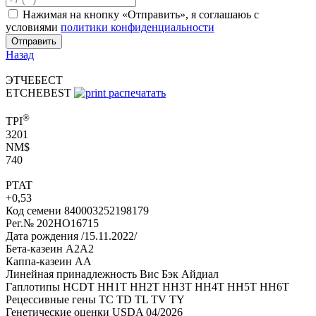
Нажимая на кнопку «Отправить», я соглашаюь с
условиями
политики конфиденциальности
Отправить
Назад
ЭТЧЕБЕСТ
ETCHEBEST
распечатать
®
TPI
3201
NM$
740
PTAT
+0,53
Код семени
840003252198179
Рег.№
202HO16715
Дата рождения
/15.11.2022/
Бета-казеин
A2A2
Каппа-казеин
AA
Линейная принадлежность
Вис Бэк Айдиал
Гаплотипы
HCDT HH1T HH2T HH3T HH4T HH5T HH6T
Рецессивные гены
TC TD TL TV TY
Генетические оценки
USDA 04/2026