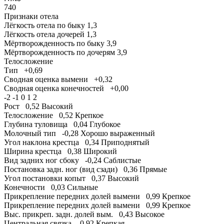
740
Признаки отела
Лёгкость отела по быку
1,3
Лёгкость отела дочерей
1,3
Мёртворожденность по быку
3,9
Мёртворожденность по дочерям
3,9
Телосложение
Тип
+0,69
Сводная оценка вымени
+0,32
Сводная оценка конечностей
+0,00
-2
-1
0
1
2
Рост
0,52
Высокий
Телосложение
0,52
Крепкое
Глубина туловища
0,04
Глубокое
Молочный тип
-0,28
Хорошо выраженный
Угол наклона крестца
0,34
Приподнятый
Ширина крестца
0,38
Широкий
Вид задних ног сбоку
-0,24
Саблистые
Постановка задн. ног (вид сзади)
0,36
Прямые
Угол постановки копыт
0,37
Высокий
Конечности
0,03
Сильные
Прикрепление передних долей вымени
0,99
Крепкое
Прикрепление передних долей вымени
0,99
Крепкое
Выс. прикреп. задн. долей вым.
0,43
Высокое
Центральная связка
-0,92
Крепкая