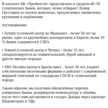
В каталоге БК «Пробиоген» представлено в среднем 40–50
голштинских быков, которых лично отбирает Лумир
Груссманн из тысячи животных, предлагаемых ежемесячно
крупными и надёжными
поставщиками:
• Synetix (головной центр во Франции) – более 50 лет на
рынке, один из крупнейших кооперативов в Европе; более 10
% быков содержится в США.
• Natural (головной центр в Чехии) – более 35 лет,
специализируется на симментальской, бурой швицкой и
других мясных породах.
• SBS Slovakia (центр в Братиславе) – более 30 лет, владеет
собственными молочными фермами и работает с современной
мировой генетикой по стандартам CDCB в голштинской
породе.
Таким образом, мы получаем обновлённые перечни
племенных быков, резервируем номенклатуру и объёмы,
после чего семя доставляется в сосудах Дьюара через аэропорт
Шереметьево в Уфу.