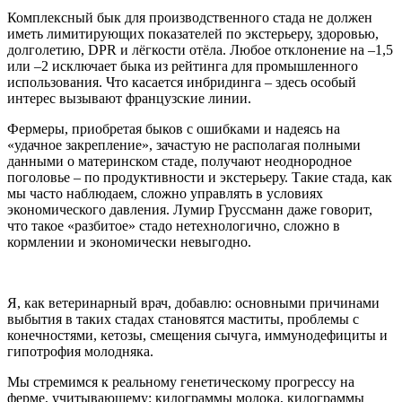
Комплексный бык для производственного стада не должен
иметь лимитирующих показателей по экстерьеру, здоровью,
долголетию, DPR и лёгкости отёла. Любое отклонение на –1,5
или –2 исключает быка из рейтинга для промышленного
использования. Что касается инбридинга – здесь особый
интерес вызывают французские линии.
Фермеры, приобретая быков с ошибками и надеясь на
«удачное закрепление», зачастую не располагая полными
данными о материнском стаде, получают неоднородное
поголовье – по продуктивности и экстерьеру. Такие стада, как
мы часто наблюдаем, сложно управлять в условиях
экономического давления. Лумир Груссманн даже говорит,
что такое «разбитое» стадо нетехнологично, сложно в
кормлении и экономически невыгодно.
Я, как ветеринарный врач, добавлю: основными причинами
выбытия в таких стадах становятся маститы, проблемы с
конечностями, кетозы, смещения сычуга, иммунодефициты и
гипотрофия молодняка.
Мы стремимся к реальному генетическому прогрессу на
ферме, учитывающему: килограммы молока, килограммы