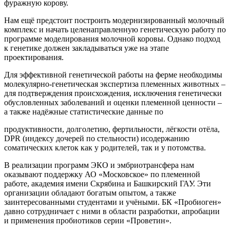
фуражную корову.
Нам ещё предстоит построить модернизированный молочный
комплекс и начать целенаправленную генетическую работу по
программе моделирования молочной коровы. Однако подход
к генетике должен закладываться уже на этапе
проектирования.
Для эффективной генетической работы на ферме необходимы
молекулярно-генетическая экспертиза племенных животных –
для подтверждения происхождения, исключения генетически
обусловленных заболеваний и оценки племенной ценности –
а также надёжные статистические данные по
продуктивности, долголетию, фертильности, лёгкости отёла,
DPR (индексу дочерей по стельности) исодержанию
соматических клеток как у родителей, так и у потомства.
В реализации программ ЭКО и эмбриотрансфера нам
оказывают поддержку АО «Московское» по племенной
работе, академия имени Скрябина и Башкирский ГАУ. Эти
организации обладают богатым опытом, а также
заинтересованными студентами и учёными. БК «Пробиоген»
давно сотрудничает с ними в области разработки, апробации
и применения пробиотиков серии «Проветин».