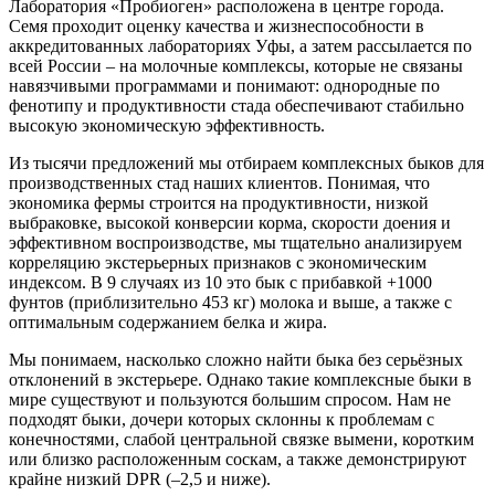
Лаборатория «Пробиоген» расположена в центре города.
Семя проходит оценку качества и жизнеспособности в
аккредитованных лабораториях Уфы, а затем рассылается по
всей России – на молочные комплексы, которые не связаны
навязчивыми программами и понимают: однородные по
фенотипу и продуктивности стада обеспечивают стабильно
высокую экономическую эффективность.
Из тысячи предложений мы отбираем комплексных быков для
производственных стад наших клиентов. Понимая, что
экономика фермы строится на продуктивности, низкой
выбраковке, высокой конверсии корма, скорости доения и
эффективном воспроизводстве, мы тщательно анализируем
корреляцию экстерьерных признаков с экономическим
индексом. В 9 случаях из 10 это бык с прибавкой +1000
фунтов (приблизительно 453 кг) молока и выше, а также с
оптимальным содержанием белка и жира.
Мы понимаем, насколько сложно найти быка без серьёзных
отклонений в экстерьере. Однако такие комплексные быки в
мире существуют и пользуются большим спросом. Нам не
подходят быки, дочери которых склонны к проблемам с
конечностями, слабой центральной связке вымени, коротким
или близко расположенным соскам, а также демонстрируют
крайне низкий DPR (–2,5 и ниже).