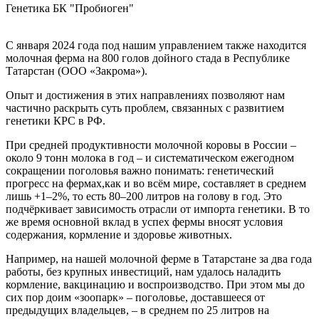
Генетика БК "Пробиоген"
С января 2024 года под нашим управлением также находится
молочная ферма на 800 голов дойного стада в Республике
Татарстан (ООО «Закрома»).
Опыт и достижения в этих направлениях позволяют нам
частично раскрыть суть проблем, связанных с развитием
генетики КРС в РФ.
При средней продуктивности молочной коровы в России –
около 9 тонн молока в год – и систематическом ежегодном
сокращении поголовья важно понимать: генетический
прогресс на фермах,как и во всём мире, составляет в среднем
лишь +1–2%, то есть 80–200 литров на голову в год. Это
подчёркивает зависимость отрасли от импорта генетики. В то
же время основной вклад в успех фермы вносят условия
содержания, кормление и здоровье животных.
Например, на нашей молочной ферме в Татарстане за два года
работы, без крупных инвестиций, нам удалось наладить
кормление, вакцинацию и воспроизводство. При этом мы до
сих пор доим «зоопарк» – поголовье, доставшееся от
предыдущих владельцев, – в среднем по 25 литров на