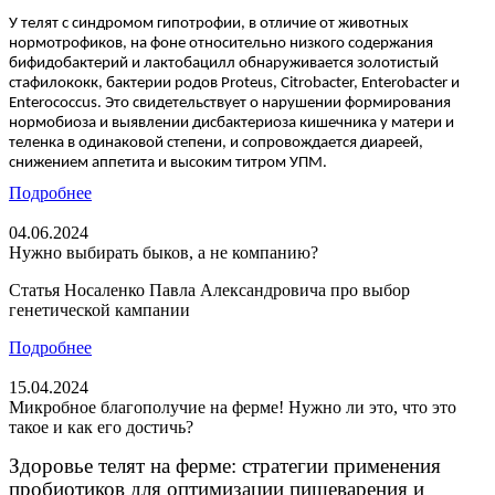
У телят с синдромом гипотрофии, в отличие от животных
нормотрофиков, на фоне относительно низкого содержания
бифидобактерий и лактобацилл обнаруживается золотистый
стафилококк, бактерии родов Proteus, Citrobacter, Enterobacter и
Enterococcus. Это свидетельствует о нарушении формирования
нормобиоза и выявлении дисбактериоза кишечника у матери и
теленка в одинаковой степени, и сопровождается диареей,
снижением аппетита и высоким титром УПМ.
Подробнее
04.06.2024
Нужно выбирать быков, а не компанию?
Статья Носаленко Павла Александровича про выбор
генетической кампании
Подробнее
15.04.2024
Микробное благополучие на ферме! Нужно ли это, что это
такое и как его достичь?
Здоровье телят на ферме: стратегии применения
пробиотиков для оптимизации пищеварения и